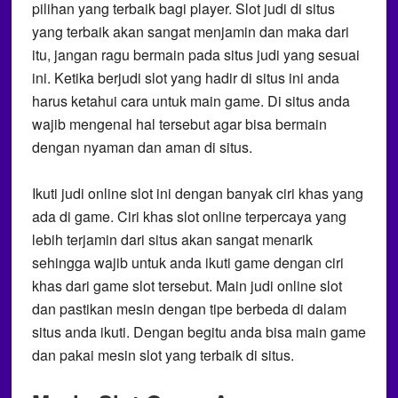
pilihan yang terbaik bagi player. Slot judi di situs
yang terbaik akan sangat menjamin dan maka dari
itu, jangan ragu bermain pada situs judi yang sesuai
ini. Ketika berjudi slot yang hadir di situs ini anda
harus ketahui cara untuk main game. Di situs anda
wajib mengenal hal tersebut agar bisa bermain
dengan nyaman dan aman di situs.
Ikuti judi online slot ini dengan banyak ciri khas yang
ada di game. Ciri khas slot online terpercaya yang
lebih terjamin dari situs akan sangat menarik
sehingga wajib untuk anda ikuti game dengan ciri
khas dari game slot tersebut. Main judi online slot
dan pastikan mesin dengan tipe berbeda di dalam
situs anda ikuti. Dengan begitu anda bisa main game
dan pakai mesin slot yang terbaik di situs.