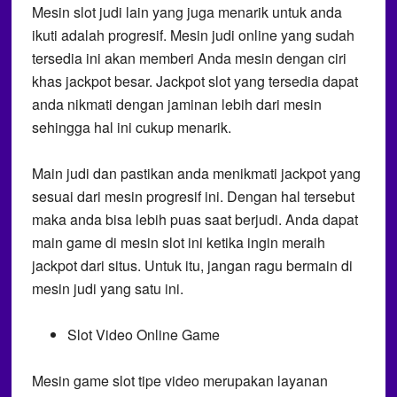
Mesin slot judi lain yang juga menarik untuk anda
ikuti adalah progresif. Mesin judi online yang sudah
tersedia ini akan memberi Anda mesin dengan ciri
khas jackpot besar. Jackpot slot yang tersedia dapat
anda nikmati dengan jaminan lebih dari mesin
sehingga hal ini cukup menarik.
Main judi dan pastikan anda menikmati jackpot yang
sesuai dari mesin progresif ini. Dengan hal tersebut
maka anda bisa lebih puas saat berjudi. Anda dapat
main game di mesin slot ini ketika ingin meraih
jackpot dari situs. Untuk itu, jangan ragu bermain di
mesin judi yang satu ini.
Slot Video Online Game
Mesin game slot tipe video merupakan layanan