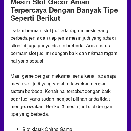
Mesin Slot Gacor Aman
Terpercaya Dengan Banyak Tipe
Seperti Berikut
Dalam bermain slot judi ada ragam mesin yang
berbeda jenis dan tiap jenis mesin judi yang ada di
situs ini juga punya sistem berbeda. Anda harus
bermain slot judi ini dengan baik dan nikmati ragam
hal yang sesuai.
Main game dengan maksimal serta kenali apa saja
mesin slot judi yang sudah ditawarkan dengan
sistem berbeda. Kenali hal tersebut dengan baik
agar judi yang sudah menjadi pilihan anda tidak
mengecewakan. Berikut 3 mesin judi slot dengan
tipe yang berbeda.
Slot klasik Online Game