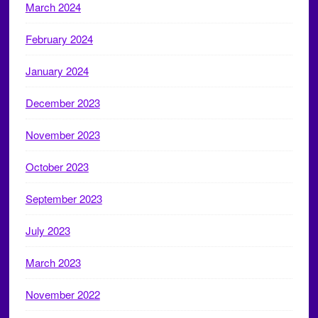
March 2024
February 2024
January 2024
December 2023
November 2023
October 2023
September 2023
July 2023
March 2023
November 2022