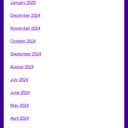
January 2025
December 2024
November 2024
October 2024
September 2024
August 2024
July 2024
June 2024
May 2024
April 2024