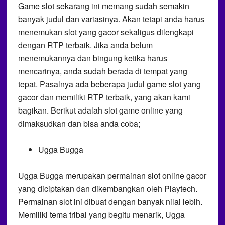
Game slot sekarang ini memang sudah semakin
banyak judul dan variasinya. Akan tetapi anda harus
menemukan slot yang gacor sekaligus dilengkapi
dengan RTP terbaik. Jika anda belum
menemukannya dan bingung ketika harus
mencarinya, anda sudah berada di tempat yang
tepat. Pasalnya ada beberapa judul game slot yang
gacor dan memiliki RTP terbaik, yang akan kami
bagikan. Berikut adalah slot game online yang
dimaksudkan dan bisa anda coba;
Ugga Bugga
Ugga Bugga merupakan permainan slot online gacor
yang diciptakan dan dikembangkan oleh Playtech.
Permainan slot ini dibuat dengan banyak nilai lebih.
Memiliki tema tribal yang begitu menarik, Ugga