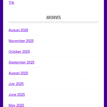
Trik
ARCHIVES
August 2026
November 2025
October 2025
September 2025
August 2025
July 2025
June 2025
May 2025