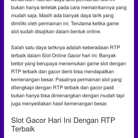
bukan hanya terletak pada cara memainkannya yang
mudah saja. Masih ada banyak daya tarik yang
dimiliki oleh permainan ini. Terutama ketika game
slot sudah disajikan dalam bentuk online.
Salah satu daya tariknya adalah keberadaan RTP
terbaik dalam Slot Online Gacor hari ini. Banyak
bettor yang berupaya menemukan game slot dengan
RTP terbaik dan gacor demi bisa mendapatkan
kemenangan besar. Pasalnya permainan slot yang
dilengkapi dengan RTP terbaik dan gacor pasti
bukan hanya bisa dimenangkan dengan mudah tapi
juga menyediakan hasil kemenangan besar.
Slot Gacor Hari Ini Dengan RTP
Terbaik