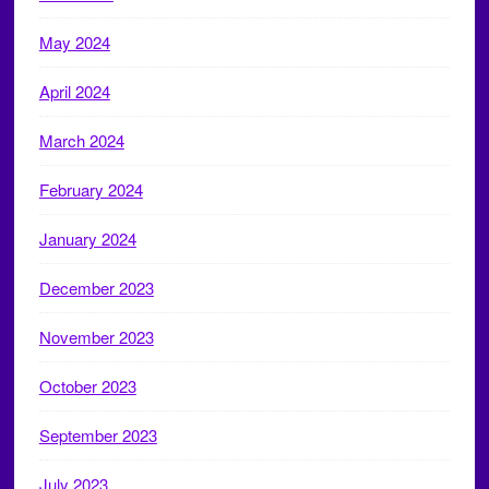
May 2024
April 2024
March 2024
February 2024
January 2024
December 2023
November 2023
October 2023
September 2023
July 2023