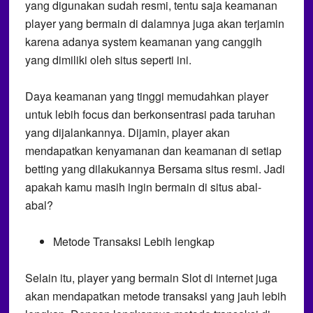
yang digunakan sudah resmi, tentu saja keamanan
player yang bermain di dalamnya juga akan terjamin
karena adanya system keamanan yang canggih
yang dimiliki oleh situs seperti ini.
Daya keamanan yang tinggi memudahkan player
untuk lebih focus dan berkonsentrasi pada taruhan
yang dijalankannya. Dijamin, player akan
mendapatkan kenyamanan dan keamanan di setiap
betting yang dilakukannya Bersama situs resmi. Jadi
apakah kamu masih ingin bermain di situs abal-
abal?
Metode Transaksi Lebih lengkap
Selain itu, player yang bermain Slot di internet juga
akan mendapatkan metode transaksi yang jauh lebih