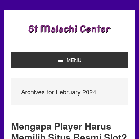
Skip
Skip
Skip
to
to
to
primary
main
primary
navigation
content
sidebar
MENU
Archives for February 2024
Mengapa Player Harus
Memilih Situs Resmi Slot?