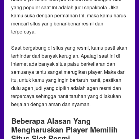
yang populer saat ini adalah judi sepakbola. Jika
kamu suka dengan permainan ini, maka kamu harus
mencari situs yang benar-benar resmi dan
terpercaya.
Saat bergabung di situs yang resmi, kamu pasti akan
terhindar dari banyak kerugian. Apalagi saat ini di
internet ada banyak situs palsu berkeliaran dan
semuanya tentu sangat merugikan player. Maka dari
itu, untuk kamu yang ingin bertaruh nanti, pastikan
dulu agen judi yang dipilih adalah agen resmi dan
terpercaya sehingga nanti taruhan yang dilakukan
berjalan dengan aman dan nyaman.
Beberapa Alasan Yang
Mengharuskan Player Memilih
Situs Slot Resmi