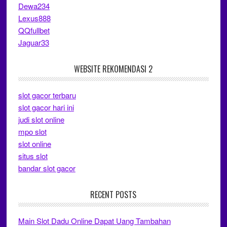
Dewa234
Lexus888
QQfullbet
Jaguar33
WEBSITE REKOMENDASI 2
slot gacor terbaru
slot gacor hari ini
judi slot online
mpo slot
slot online
situs slot
bandar slot gacor
RECENT POSTS
Main Slot Dadu Online Dapat Uang Tambahan