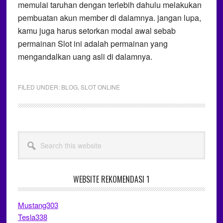
memulai taruhan dengan terlebih dahulu melakukan
pembuatan akun member di dalamnya. jangan lupa,
kamu juga harus setorkan modal awal sebab
permainan Slot ini adalah permainan yang
mengandalkan uang asli di dalamnya.
FILED UNDER:
BLOG
,
SLOT ONLINE
Primary
Search
Sidebar
this
website
WEBSITE REKOMENDASI 1
Mustang303
Tesla338