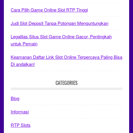
Cara Pilih Game Online Slot RTP Tinggi
Judi Slot Deposit Tanpa Potongan Menguntungkan
Legalitas Situs Slot Game Online Gacor, Pentingkah
untuk Pemain
Keamanan Daftar Link Slot Online Terpercaya Paling Bisa
Di andalkan!
CATEGORIES
Blog
Informasi
RTP Slots