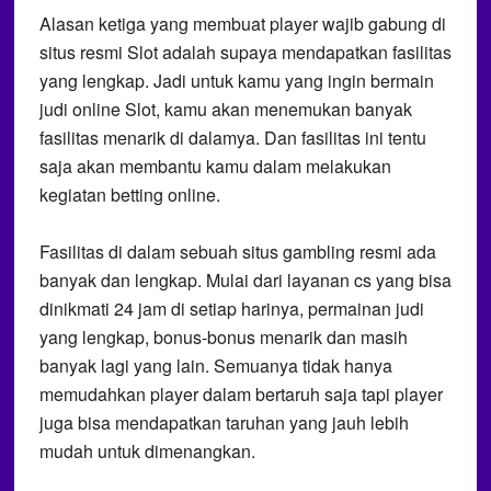
Alasan ketiga yang membuat player wajib gabung di
situs resmi Slot adalah supaya mendapatkan fasilitas
yang lengkap. Jadi untuk kamu yang ingin bermain
judi online Slot, kamu akan menemukan banyak
fasilitas menarik di dalamya. Dan fasilitas ini tentu
saja akan membantu kamu dalam melakukan
kegiatan betting online.
Fasilitas di dalam sebuah situs gambling resmi ada
banyak dan lengkap. Mulai dari layanan cs yang bisa
dinikmati 24 jam di setiap harinya, permainan judi
yang lengkap, bonus-bonus menarik dan masih
banyak lagi yang lain. Semuanya tidak hanya
memudahkan player dalam bertaruh saja tapi player
juga bisa mendapatkan taruhan yang jauh lebih
mudah untuk dimenangkan.