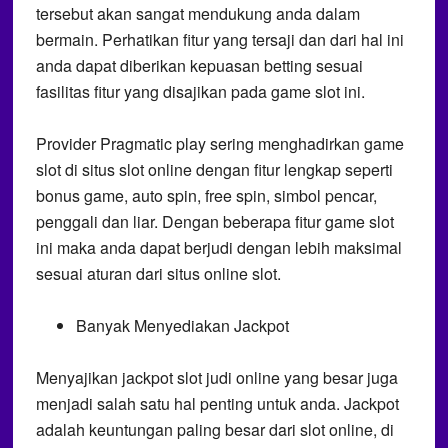
tersebut akan sangat mendukung anda dalam
bermain. Perhatikan fitur yang tersaji dan dari hal ini
anda dapat diberikan kepuasan betting sesuai
fasilitas fitur yang disajikan pada game slot ini.
Provider Pragmatic play sering menghadirkan game
slot di situs slot online dengan fitur lengkap seperti
bonus game, auto spin, free spin, simbol pencar,
penggali dan liar. Dengan beberapa fitur game slot
ini maka anda dapat berjudi dengan lebih maksimal
sesuai aturan dari situs online slot.
Banyak Menyediakan Jackpot
Menyajikan jackpot slot judi online yang besar juga
menjadi salah satu hal penting untuk anda. Jackpot
adalah keuntungan paling besar dari slot online, di