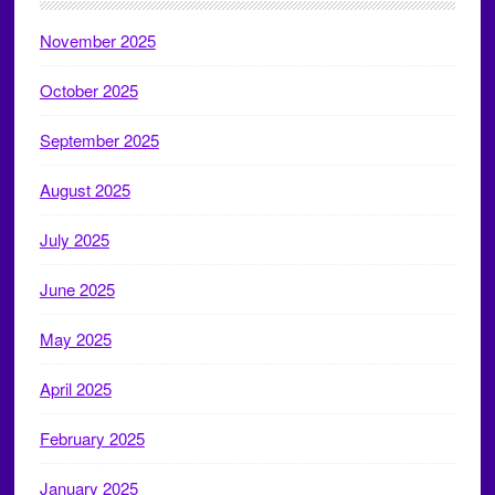
November 2025
October 2025
September 2025
August 2025
July 2025
June 2025
May 2025
April 2025
February 2025
January 2025