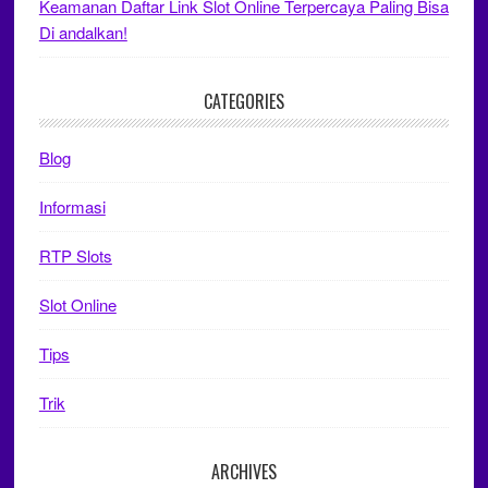
Keamanan Daftar Link Slot Online Terpercaya Paling Bisa
Di andalkan!
CATEGORIES
Blog
Informasi
RTP Slots
Slot Online
Tips
Trik
ARCHIVES