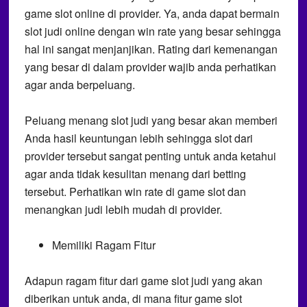
game slot online di provider. Ya, anda dapat bermain
slot judi online dengan win rate yang besar sehingga
hal ini sangat menjanjikan. Rating dari kemenangan
yang besar di dalam provider wajib anda perhatikan
agar anda berpeluang.
Peluang menang slot judi yang besar akan memberi
Anda hasil keuntungan lebih sehingga slot dari
provider tersebut sangat penting untuk anda ketahui
agar anda tidak kesulitan menang dari betting
tersebut. Perhatikan win rate di game slot dan
menangkan judi lebih mudah di provider.
Memiliki Ragam Fitur
Adapun ragam fitur dari game slot judi yang akan
diberikan untuk anda, di mana fitur game slot