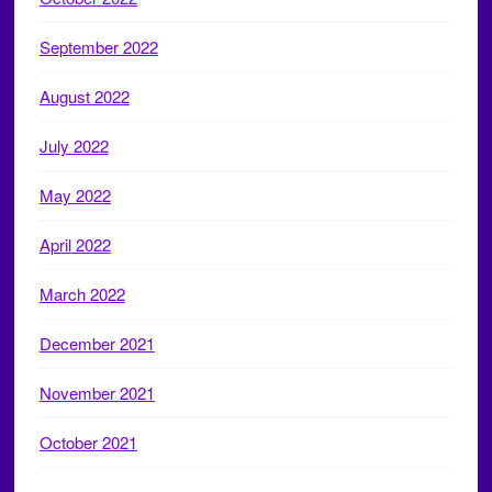
September 2022
August 2022
July 2022
May 2022
April 2022
March 2022
December 2021
November 2021
October 2021