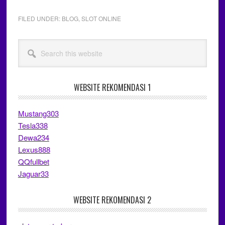
FILED UNDER:
BLOG
,
SLOT ONLINE
Primary
Search
Sidebar
this
website
WEBSITE REKOMENDASI 1
Mustang303
Tesla338
Dewa234
Lexus888
QQfullbet
Jaguar33
WEBSITE REKOMENDASI 2