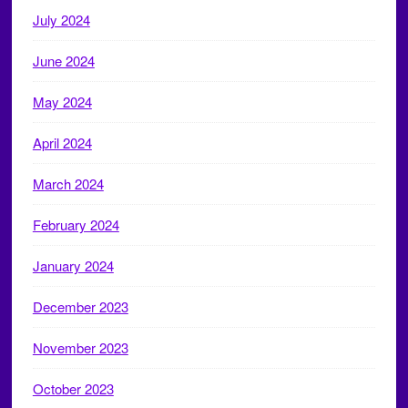
July 2024
June 2024
May 2024
April 2024
March 2024
February 2024
January 2024
December 2023
November 2023
October 2023