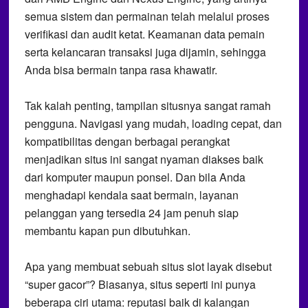
semua sistem dan permainan telah melalui proses
verifikasi dan audit ketat. Keamanan data pemain
serta kelancaran transaksi juga dijamin, sehingga
Anda bisa bermain tanpa rasa khawatir.
Tak kalah penting, tampilan situsnya sangat ramah
pengguna. Navigasi yang mudah, loading cepat, dan
kompatibilitas dengan berbagai perangkat
menjadikan situs ini sangat nyaman diakses baik
dari komputer maupun ponsel. Dan bila Anda
menghadapi kendala saat bermain, layanan
pelanggan yang tersedia 24 jam penuh siap
membantu kapan pun dibutuhkan.
Apa yang membuat sebuah situs slot layak disebut
“super gacor”? Biasanya, situs seperti ini punya
beberapa ciri utama: reputasi baik di kalangan