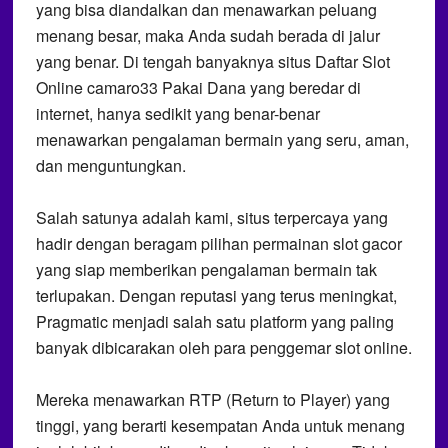
yang bisa diandalkan dan menawarkan peluang
menang besar, maka Anda sudah berada di jalur
yang benar. Di tengah banyaknya situs Daftar Slot
Online camaro33 Pakai Dana yang beredar di
internet, hanya sedikit yang benar-benar
menawarkan pengalaman bermain yang seru, aman,
dan menguntungkan.
Salah satunya adalah kami, situs terpercaya yang
hadir dengan beragam pilihan permainan slot gacor
yang siap memberikan pengalaman bermain tak
terlupakan. Dengan reputasi yang terus meningkat,
Pragmatic menjadi salah satu platform yang paling
banyak dibicarakan oleh para penggemar slot online.
Mereka menawarkan RTP (Return to Player) yang
tinggi, yang berarti kesempatan Anda untuk menang