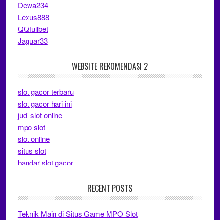
Dewa234
Lexus888
QQfullbet
Jaguar33
WEBSITE REKOMENDASI 2
slot gacor terbaru
slot gacor hari ini
judi slot online
mpo slot
slot online
situs slot
bandar slot gacor
RECENT POSTS
Teknik Main di Situs Game MPO Slot