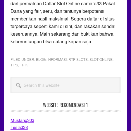
dari permainan Daftar Slot Online camaro33 Pakai
Dana yang fair, seru, dan tentunya berpotensi
memberikan hasil maksimal. Segera daftar di situs
terpercaya seperti kami di sini, dan rasakan sendiri
keseruannya. Main sekarang dan buktikan bahwa
keberuntungan bisa datang kapan saja.
FILED UNDER:
BLOG
,
INFORMASI
,
RTP SLOTS
,
SLOT ONLINE
,
TIPS
,
TRIK
Primary
Search
Sidebar
this
website
WEBSITE REKOMENDASI 1
Mustang303
Tesla338