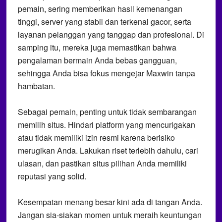
pemain, sering memberikan hasil kemenangan
tinggi, server yang stabil dan terkenal gacor, serta
layanan pelanggan yang tanggap dan profesional. Di
samping itu, mereka juga memastikan bahwa
pengalaman bermain Anda bebas gangguan,
sehingga Anda bisa fokus mengejar Maxwin tanpa
hambatan.
Sebagai pemain, penting untuk tidak sembarangan
memilih situs. Hindari platform yang mencurigakan
atau tidak memiliki izin resmi karena berisiko
merugikan Anda. Lakukan riset terlebih dahulu, cari
ulasan, dan pastikan situs pilihan Anda memiliki
reputasi yang solid.
Kesempatan menang besar kini ada di tangan Anda.
Jangan sia-siakan momen untuk meraih keuntungan