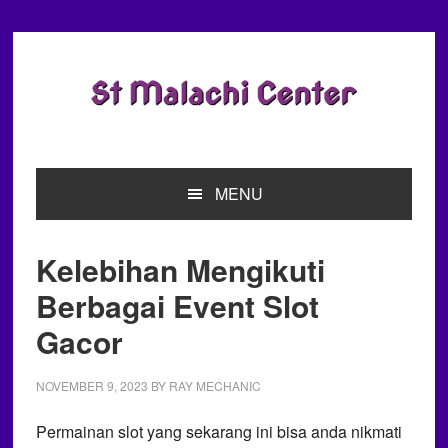
Skip
Skip
Skip
to
to
to
primary
main
primary
navigation
content
sidebar
MENU
Kelebihan Mengikuti
Berbagai Event Slot
Gacor
NOVEMBER 9, 2023
BY
RAY MECHANIC
Permainan slot yang sekarang ini bisa anda nikmati