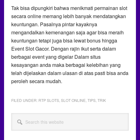
Tak bisa dipungkiri bahwa menikmati permainan slot
secara online memang lebih banyak mendatangkan
keuntungan. Pasalnya pintar kayaknya
mengandalkan kemenangan saja agar bisa meraih
keuntungan tetapi juga bisa lewat bonus hingga
Event Slot Gacor. Dengan rajin ikut serta dalam
berbagai event yang digelar Dalam situs
kesayangan anda maka berbagai kelebihan yang
telah dijelaskan dalam ulasan di atas pasti bisa anda
peroleh secara mudah.
FILED UNDER:
RTP SLOTS
,
SLOT ONLINE
,
TIPS
,
TRIK
Primary
Search
Sidebar
this
website