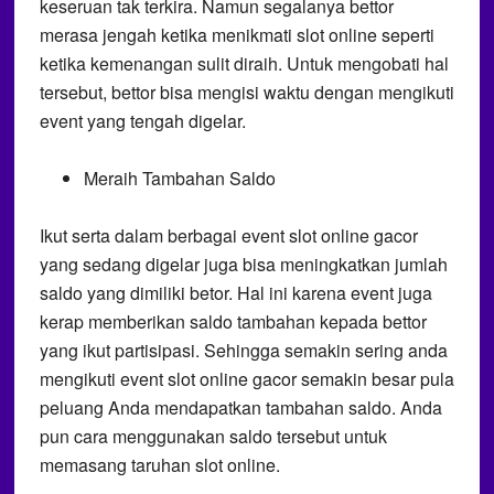
keseruan tak terkira. Namun segalanya bettor
merasa jengah ketika menikmati slot online seperti
ketika kemenangan sulit diraih. Untuk mengobati hal
tersebut, bettor bisa mengisi waktu dengan mengikuti
event yang tengah digelar.
Meraih Tambahan Saldo
Ikut serta dalam berbagai event slot online gacor
yang sedang digelar juga bisa meningkatkan jumlah
saldo yang dimiliki betor. Hal ini karena event juga
kerap memberikan saldo tambahan kepada bettor
yang ikut partisipasi. Sehingga semakin sering anda
mengikuti event slot online gacor semakin besar pula
peluang Anda mendapatkan tambahan saldo. Anda
pun cara menggunakan saldo tersebut untuk
memasang taruhan slot online.