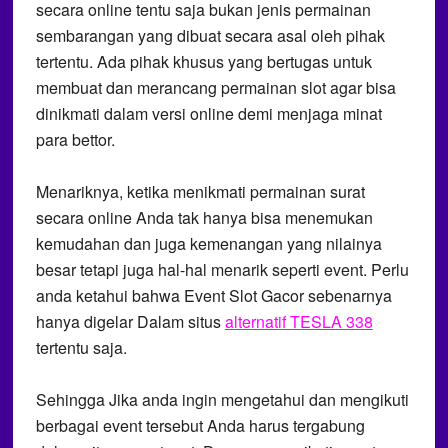
secara online tentu saja bukan jenis permainan
sembarangan yang dibuat secara asal oleh pihak
tertentu. Ada pihak khusus yang bertugas untuk
membuat dan merancang permainan slot agar bisa
dinikmati dalam versi online demi menjaga minat
para bettor.
Menariknya, ketika menikmati permainan surat
secara online Anda tak hanya bisa menemukan
kemudahan dan juga kemenangan yang nilainya
besar tetapi juga hal-hal menarik seperti event. Perlu
anda ketahui bahwa Event Slot Gacor sebenarnya
hanya digelar Dalam situs
alternatif TESLA 338
tertentu saja.
Sehingga Jika anda ingin mengetahui dan mengikuti
berbagai event tersebut Anda harus tergabung