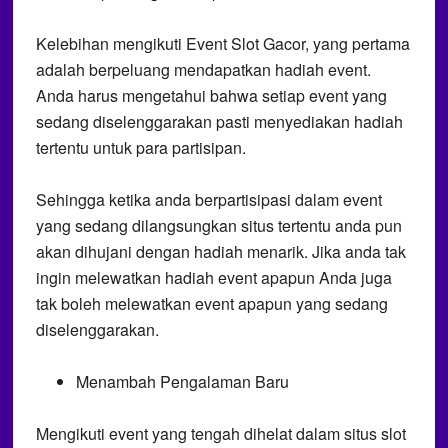
Kelebihan mengikuti Event Slot Gacor, yang pertama
adalah berpeluang mendapatkan hadiah event.
Anda harus mengetahui bahwa setiap event yang
sedang diselenggarakan pasti menyediakan hadiah
tertentu untuk para partisipan.
Sehingga ketika anda berpartisipasi dalam event
yang sedang dilangsungkan situs tertentu anda pun
akan dihujani dengan hadiah menarik. Jika anda tak
ingin melewatkan hadiah event apapun Anda juga
tak boleh melewatkan event apapun yang sedang
diselenggarakan.
Menambah Pengalaman Baru
Mengikuti event yang tengah dihelat dalam situs slot