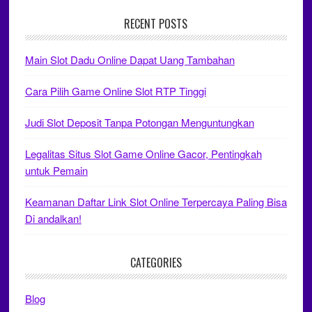
RECENT POSTS
Main Slot Dadu Online Dapat Uang Tambahan
Cara Pilih Game Online Slot RTP Tinggi
Judi Slot Deposit Tanpa Potongan Menguntungkan
Legalitas Situs Slot Game Online Gacor, Pentingkah
untuk Pemain
Keamanan Daftar Link Slot Online Terpercaya Paling Bisa
Di andalkan!
CATEGORIES
Blog