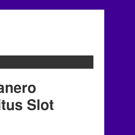
anero
tus Slot