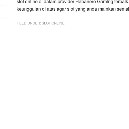
slot online di dalam provider Habanero Gaming terbaik
keunggulan di atas agar slot yang anda mainkan semak
FILED UNDER:
SLOT ONLINE