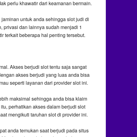
idak perlu khawatir dari keamanan bermain.
n jaminan untuk anda sehingga slot judi di
 privasi dan lainnya sudah menjadi 1
r terkait beberapa hal penting tersebut.
al. Akses berjudi slot tentu saja sangat
 dengan akses berjudi yang luas anda bisa
u seperti layanan dari provider slot ini.
lebih maksimal sehingga anda bisa klaim
 itu, perhatikan akses dalam berjudi slot
t mengikuti taruhan slot di provider ini.
at anda temukan saat berjudi pada situs