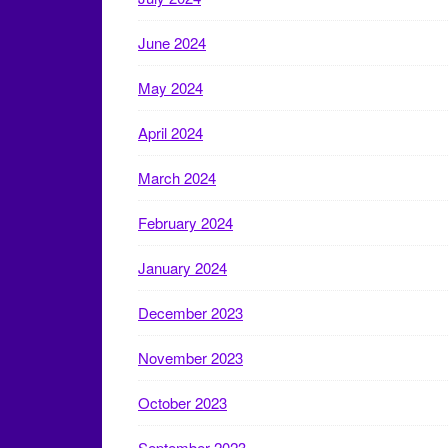
June 2024
May 2024
April 2024
March 2024
February 2024
January 2024
December 2023
November 2023
October 2023
September 2023