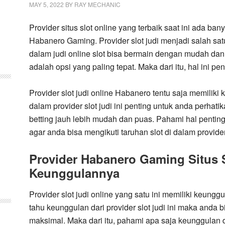
MAY 5, 2022
BY
RAY MECHANIC
Provider situs slot online yang terbaik saat ini ada ba
Habanero Gaming. Provider slot judi menjadi salah satu
dalam judi online slot bisa bermain dengan mudah dan 
adalah opsi yang paling tepat. Maka dari itu, hal ini pe
Provider slot judi online Habanero tentu saja memiliki k
dalam provider slot judi ini penting untuk anda perhati
betting jauh lebih mudah dan puas. Pahami hal penting 
agar anda bisa mengikuti taruhan slot di dalam provide
Provider Habanero Gaming Situs S
Keunggulannya
Provider slot judi online yang satu ini memiliki keungg
tahu keunggulan dari provider slot judi ini maka anda 
maksimal. Maka dari itu, pahami apa saja keunggulan d