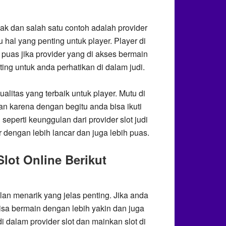
nyak dan salah satu contoh adalah provider
 hal yang penting untuk player. Player di
puas jika provider yang di akses bermain
nting untuk anda perhatikan di dalam judi.
ualitas yang terbaik untuk player. Mutu di
kan karena dengan begitu anda bisa ikuti
seperti keunggulan dari provider slot judi
r dengan lebih lancar dan juga lebih puas.
lot Online Berikut
ulan menarik yang jelas penting. Jika anda
bisa bermain dengan lebih yakin dan juga
i dalam provider slot dan mainkan slot di