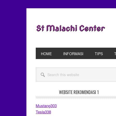
Skip
Skip
Skip
to
to
to
primary
main
primary
navigation
content
sidebar
HOME
INFORMASI
TIPS
Primary
Search
Sidebar
this
website
WEBSITE REKOMENDASI 1
Mustang303
Tesla338