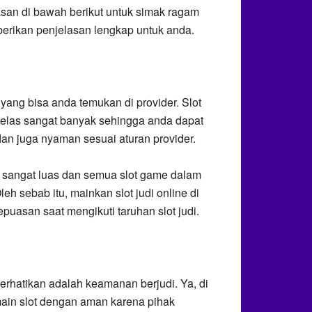
lasan di bawah berikut untuk simak ragam
berikan penjelasan lengkap untuk anda.
yang bisa anda temukan di provider. Slot
t jelas sangat banyak sehingga anda dapat
dan juga nyaman sesuai aturan provider.
as sangat luas dan semua slot game dalam
h sebab itu, mainkan slot judi online di
puasan saat mengikuti taruhan slot judi.
erhatikan adalah keamanan berjudi. Ya, di
main slot dengan aman karena pihak